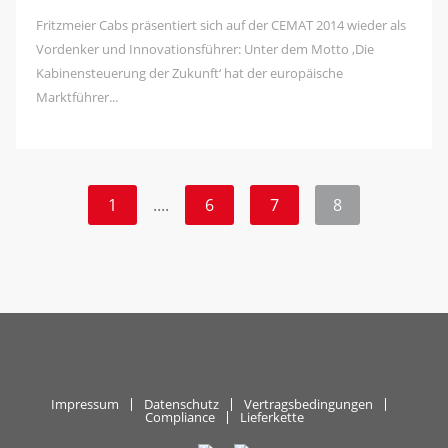
Fritzmeier Cabs präsentiert sich auf der CEMAT 2014 wieder als
Vordenker und Innovationsführer: Unter dem Motto ‚Die
Kabinensteuerung der Zukunft‘ hat der europäische
Marktführer...
1
....
6
7
8
Impressum
Datenschutz
Vertragsbedingungen
Compliance
Lieferkette